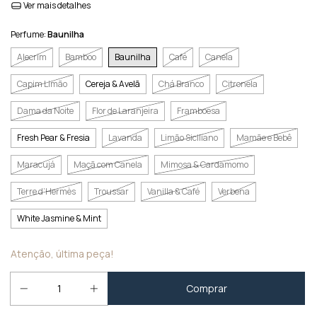
Ver mais detalhes
Perfume:
Baunilha
Alecrim
Bamboo
Baunilha
Café
Canela
Capim Limão
Cereja & Avelã
Chá Branco
Citronela
Dama da Noite
Flor de Laranjeira
Framboesa
Fresh Pear & Fresia
Lavanda
Limão Siciliano
Mamãe e Bebê
Maracujá
Maçã com Canela
Mimosa & Cardamomo
Terre d’Hermès
Troussar
Vanilla & Café
Verbena
White Jasmine & Mint
Atenção, última peça!