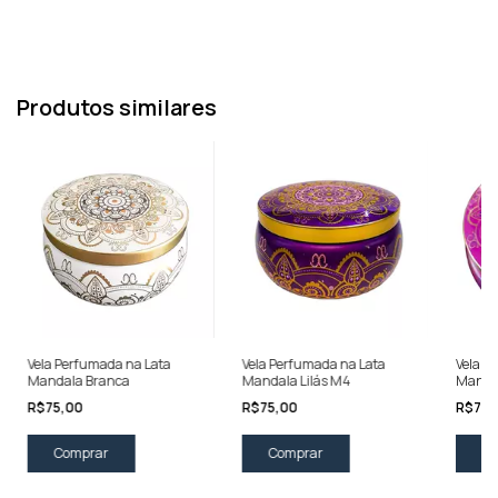
Produtos similares
Vela Perfumada na Lata
Vela Perfumada na Lata
Vela P
Mandala Branca
Mandala Lilás M4
Manda
R$75,00
R$75,00
R$75,
Comprar
Comprar
Co