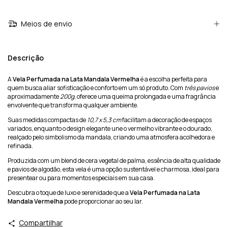
Meios de envio
Descrição
A
Vela Perfumada na Lata Mandala Vermelha
é a escolha perfeita para
quem busca aliar sofisticação e conforto em um só produto. Com
três pavios
e
aproximadamente
200g
, oferece uma queima prolongada e uma fragrância
envolvente que transforma qualquer ambiente.
Suas medidas compactas de
10,7 x 5,3 cm
facilitam a decoração de espaços
variados, enquanto o design elegante une o vermelho vibrante e o dourado,
realçado pelo simbolismo da mandala, criando uma atmosfera acolhedora e
refinada.
Produzida com um blend de cera vegetal de palma, essência de alta qualidade
e pavios de algodão, esta vela é uma opção sustentável e charmosa, ideal para
presentear ou para momentos especiais em sua casa.
Descubra o toque de luxo e serenidade que a
Vela Perfumada na Lata
Mandala Vermelha
pode proporcionar ao seu lar.
Compartilhar