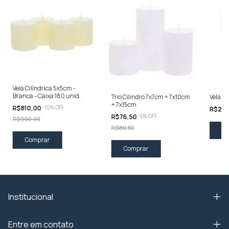
Vela Cilíndrica 5x5cm -
Branca - Caixa 180 unid.
Trio Cilindro 7x7cm + 7x10cm
Vela C
+ 7x15cm
R$810,00
-
10
%
OFF
R$26
R$76,50
-
5
%
OFF
R$900,00
R$80,50
Institucional
Entre em contato