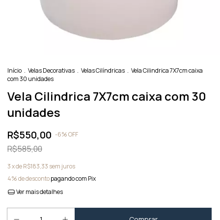
Início
.
Velas Decorativas
.
Velas Cilíndricas
.
Vela Cilindrica 7X7cm caixa
com 30 unidades
Vela Cilindrica 7X7cm caixa com 30
unidades
R$550,00
-
6
%
OFF
R$585,00
3
x de
R$183,33
sem juros
4% de desconto
pagando com Pix
Ver mais detalhes