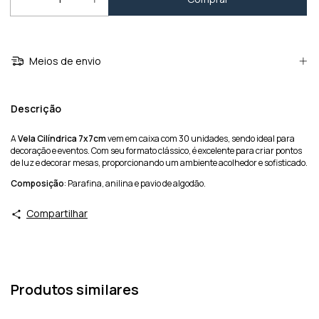
Meios de envio
Descrição
A
Vela Cilíndrica 7x7cm
vem em caixa com 30 unidades, sendo ideal para
decoração e eventos. Com seu formato clássico, é excelente para criar pontos
de luz e decorar mesas, proporcionando um ambiente acolhedor e sofisticado.
Composição
: Parafina, anilina e pavio de algodão.
Compartilhar
Produtos similares